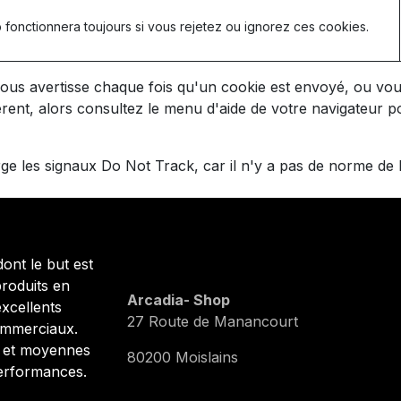
 fonctionnera toujours si vous rejetez ou ignorez ces cookies.
ous avertisse chaque fois qu'un cookie est envoyé, ou vous
érent, alors consultez le menu d'aide de votre navigateur
 les signaux Do Not Track, car il n'y a pas de norme de l'
nt le but est
produits en
Arcadia- Shop
xcellents
27 Route de Manancourt
ommerciaux.
s et moyennes
80200 Moislains
performances.