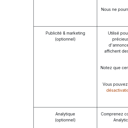
Nous ne pourro
Publicité & marketing
Utilisé pou
(optionnel)
précieus
d'annonces
affichent de
Notez que cert
Vous pouvez r
désactivati
Analytique
Comprenez com
(optionnel)
Analytic